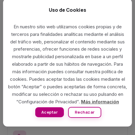
Cervicalgia y lumbalgia
: dolor cervical y lumbar agudo o
Uso de Cookies
crónico.
Tendinopatías
: hombro, codo, muñeca, rodilla y tobillo.
Esguinces y recuperación postraumática
.
En nuestro sitio web utilizamos cookies propias y de
Rehabilitación postquirúrgica
: tras prótesis de rodilla,
terceros para finalidades analíticas mediante el análisis
cadera, hombro o columna.
del tráfico web, personalizar el contenido mediante sus
Lesiones deportivas
: sobrecargas, contracturas, roturas
preferencias, ofrecer funciones de redes sociales y
fibrilares.
mostrarle publicidad personalizada en base a un perfil
Fisioterapia del suelo pélvico
.
elaborado a partir de sus hábitos de navegación. Para
Vértigo cervicogénico y cefaleas tensionales
.
más información puedes consultar nuestra política de
Reeducación postural
y ejercicio terapéutico.
cookies. Puedes aceptar todas las cookies mediante el
botón “Aceptar” o puedes aceptarlas de forma concreta,
modificar su selección o rechazar su uso pulsando en
Nuestro equipo en
“Configuración de Privacidad”.
Más información
Rehabilitación y fisioterapia
Aceptar
Rechazar